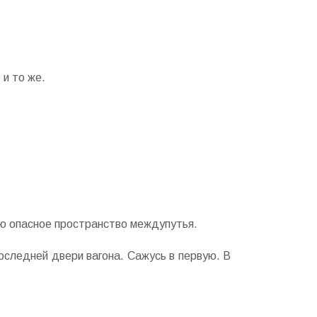
и то же.
ю опасное пространство междупутья.
последней двери вагона. Сажусь в первую. В