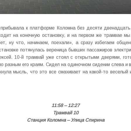
 прибывала к платформе Коломна без десяти двенадцать.
ходит на конечную остановку, и на первом же трамвае м
ет, ну что, начинаем, поехали», а сразу избегаем обще
становке потянулась вереница бывших пассажиров электри
ксей. 10-й трамвай уже стоял с открытыми дверями, гото
о разным его краям. Сидел на одиночном сидении слева и
нула мысль, что это все смахивает на какой-то веселый 
11:58 – 12:27
Трамвай 10
Станция Коломна – Улица Спирина