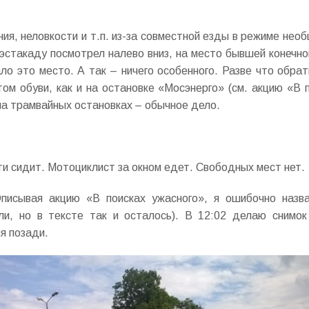
ния, неловкости и т.п. из-за совместной езды в режиме не
а эстакаду посмотрел налево вниз, на место бывшей конечн
о это место. А так – ничего особенного. Разве что обра
ом обуви, как и на остановке «Мосэнерго» (см. акцию «В 
на трамвайных остановках – обычное дело.
ти сидит. Мотоциклист за окном едет. Свободных мест нет.
писывая акцию «В поисках ужасного», я ошибочно назв
ли, но в тексте так и осталось). В 12:02 делаю снимок
я позади.